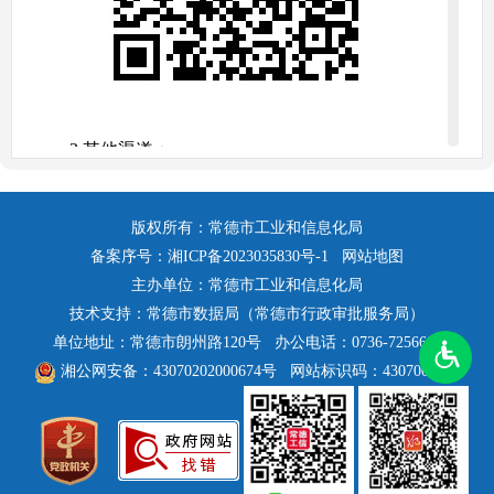
3.其他渠道：
（
1
）
通过新闻发布会、报刊、广播、电视、
政
务新媒体
、便民资料等途径予以公开
；
版权所有：常德市工业和信息化局
（2）可以到本机关负责政府信息公开事务的信
备案序号：
湘ICP备2023035830号-1
网站地图
息中心查阅。
主办单位：常德市工业和信息化局
（三）公开时限
技术支持：常德市数据局（常德市行政审批服务局）
单位地址：常德市朗州路120号
办公电话：0736-7256603
属于主动公开范围的政府信息，自该政府信息
湘公网安备：43070202000674号
网站标识码：4307000055
形成或者变更之日起20个工作日内予以公开。法
律、法规对政府信息公开的期限另有规定的，从其
规定。
二、依申请公开