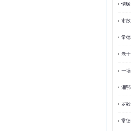
情暖
市散
常德
老干
一场
湘鄂
罗毅
常德