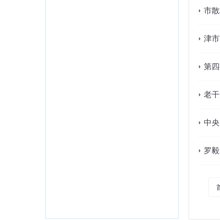
市散
津市
第四
老干
中央
罗毅