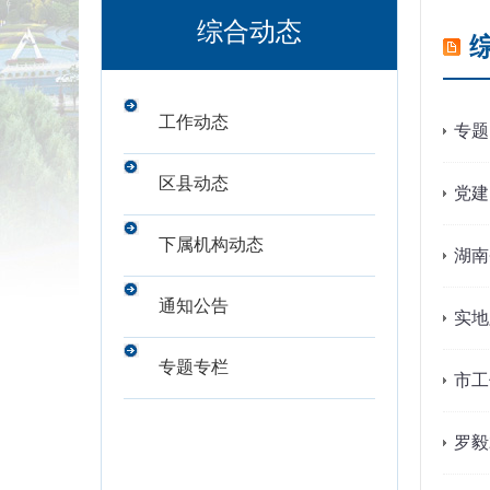
综合动态
工作动态
专题
区县动态
党建
下属机构动态
湖南
通知公告
实地
专题专栏
市工
罗毅