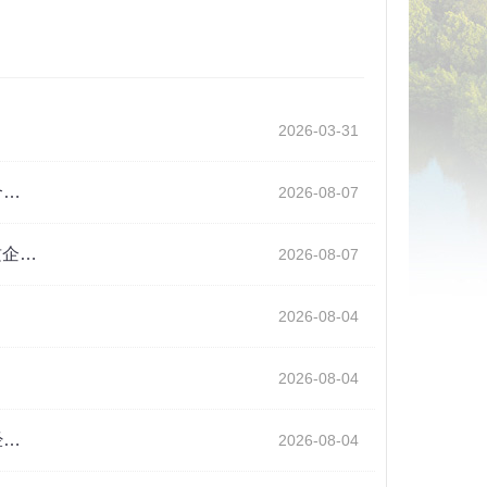
2026-03-31
合…
2026-08-07
质企…
2026-08-07
2026-08-04
2026-08-04
经…
2026-08-04