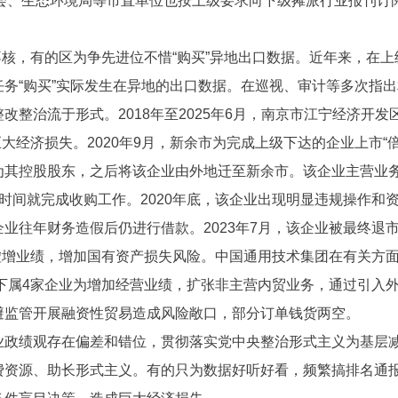
市总工会、生态环境局等市直单位也按上级要求向下级摊派行业报刊
不核，有的区为争先进位不惜“购买”异地出口数据。近年来，在
务“购买”实际发生在异地的出口数据。在巡视、审计等多次指
整治流于形式。2018年至2025年6月，南京市江宁经济开发
大经济损失。2020年9月，新余市为完成上级下达的企业上市
为其控股股东，之后将该企业由外地迁至新余市。该企业主营业
时间就完成收购工作。2020年底，该企业出现明显违规操作和资
业往年财务造假后仍进行借款。2023年7月，该企业被最终退
虚增业绩，增加国有资产损失风险。中国通用技术集团在有关方
其下属4家企业为增加经营业绩，扩张非主营内贸业务，通过引入
避监管开展融资性贸易造成风险敞口，部分订单钱货两空。
业政绩观存在偏差和错位，贯彻落实党中央整治形式主义为基层
费资源、助长形式主义。有的只为数据好听好看，频繁搞排名通