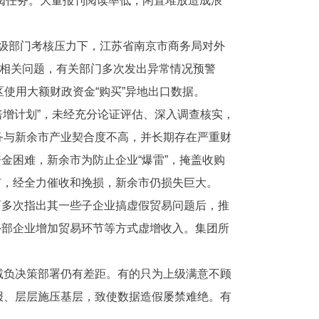
订阅任务。大量报刊阅读率低，闲置堆放造成浪
上级部门考核压力下，江苏省南京市商务局对外
出相关问题，有关部门多次发出异常情况预警
区使用大额财政资金“购买”异地出口数据。
“倍增计划”，未经充分论证评估、深入调查核实，
务与新余市产业契合度不高，并长期存在严重财
金困难，新余市为防止企业“爆雷”，掩盖收购
市，经全力催收和挽损，新余市仍损失巨大。
面多次指出其一些子企业搞虚假贸易问题后，推
外部企业增加贸易环节等方式虚增收入。集团所
减负决策部署仍有差距。有的只为上级满意不顾
报、层层施压基层，致使数据造假屡禁难绝。有