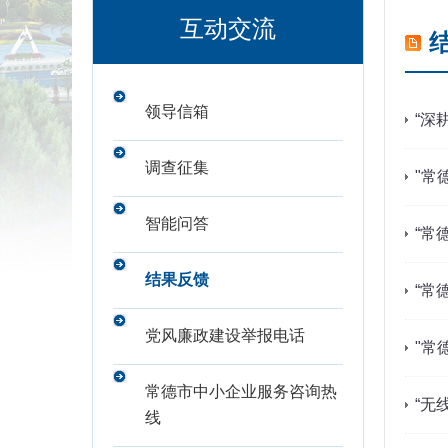
互动交流
领导信箱
“深
调查征集
"常
智能问答
“常
结果反馈
“常
党风廉政建设举报电话
"常
常德市中小企业服务咨询热
“无
线